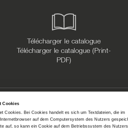
Télécharger le catalogue
Télécharger le catalogue (Print-
PDF)
Membership
t Cookies
 Cookies. Bei Cookies handelt es sich um Textdateien, die im
 Internetbrowser auf dem Computersystem des Nutzers gespeic
ite auf, so kann ein Cookie auf dem Betriebssystem des Nutzers
de 35 ans de l'équipement électronique d'éclairage de très haute quali