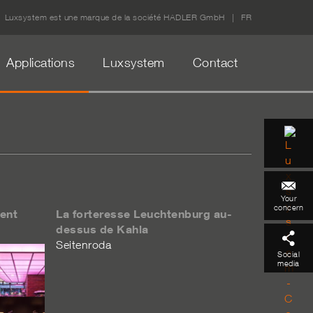
Luxsystem est une marque de la société HADLER GmbH
FR
Applications
Luxsystem
Contact
Your
concern
ent
La forteresse Leuchtenburg au-
dessus de Kahla
Seitenroda
Social
media