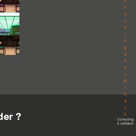
er ?
Consulting
& callback