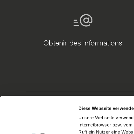
Obtenir des informations
Brands
Diese Webseite verwende
Luxsystem
Luxtronic
DALIuP
T5 LED
Unsere Webseite verwendet
Internetbrowser bzw. vom
Ruft ein Nutzer eine Webs
La société HADLER GmbH développe et produit depuis plus 