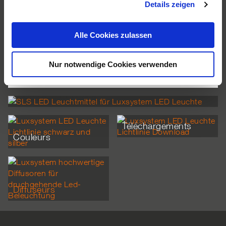
Details zeigen
s
a
u
Alle Cookies zulassen
s
w
Nur notwendige Cookies verwenden
a
Composants du système
h
l
Sources lumineuses
Téléchargements
Couleurs
Diffuseurs