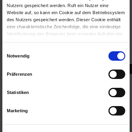
Nutzers gespeichert werden. Ruft ein Nutzer eine
Website auf, so kann ein Cookie auf dem Betriebssystem
des Nutzers gespeichert werden. Dieser Cookie enthält
eine charakteristische Zeichenfolge, die eine eindeutige
Identifizierung des Browsers beim erneuten Aufrufen der
Website ermöglicht.
Dispositif enfichable
E
Wir verwenden auf unserer Website darüber hinaus
Notwendig
i
Cookies, die eine Analyse des Surfverhaltens der Nutzer
n
ermöglichen. Weiter Informationen können Sie unserer
w
Präferenzen
Datenschutzerklärung
entnehmen.
i
l
l
Statistiken
i
g
Marketing
Version des lampes
u
n
g