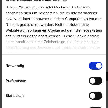
Unsere Webseite verwendet Cookies. Bei Cookies
Dispositif enfichable
handelt es sich um Textdateien, die im Internetbrowser
bzw. vom Internetbrowser auf dem Computersystem des
Nutzers gespeichert werden. Ruft ein Nutzer eine
Website auf, so kann ein Cookie auf dem Betriebssystem
des Nutzers gespeichert werden. Dieser Cookie enthält
eine charakteristische Zeichenfolge, die eine eindeutige
Identifizierung des Browsers beim erneuten Aufrufen der
Website ermöglicht.
E
Version des lampes
Wir verwenden auf unserer Website darüber hinaus
Notwendig
i
Cookies, die eine Analyse des Surfverhaltens der Nutzer
n
ermöglichen. Weiter Informationen können Sie unserer
w
Präferenzen
Datenschutzerklärung
entnehmen.
i
l
l
Statistiken
i
g