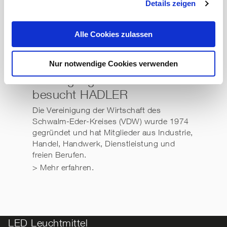
Details zeigen
s
a
u
Alle Cookies zulassen
16.12.2019
s
w
Nur notwendige Cookies verwenden
a
h
Vereinigung der Wirtschaft
l
besucht HADLER
Die Vereinigung der Wirtschaft des
Schwalm-Eder-Kreises (VDW) wurde 1974
gegründet und hat Mitglieder aus Industrie,
Handel, Handwerk, Dienstleistung und
freien Berufen.
> Mehr erfahren.
LED Leuchtmittel